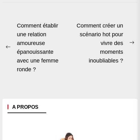
Navigation
Comment établir
Comment créer un
de
une relation
scénario hot pour
amoureuse
vivre des
l’article
Ne
Previous
épanouissante
moments
po
post:
avec une femme
inoubliables ?
ronde ?
A PROPOS