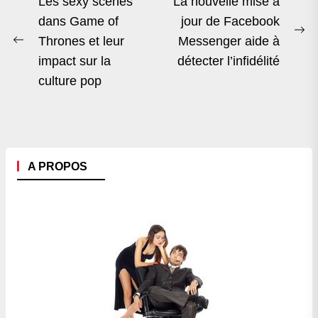
Navigation
Les sexy scenes
La nouvelle mise à
de
dans Game of
jour de Facebook
Ne
Thrones et leur
Messenger aide à
l’article
Previous
po
impact sur la
détecter l’infidélité
post:
culture pop
A PROPOS